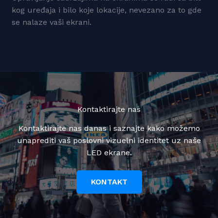
kog uređaja i bilo koje lokacije, nevezano za to gde
se nalaze vaši ekrani.
Kontaktirajte nas
Kontaktirajte nas danas i saznajte kako možemo
unaprediti vaš poslovni vizuelni identitet uz naše
LED ekrane.
KONTAKT