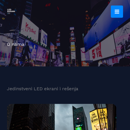
Skip
to
content
O nama
Jedinstveni LED ekrani i rešenja